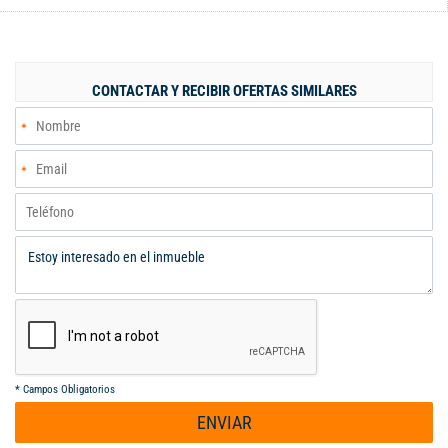
privacidad. Además, cuenta con 1 parqueadero para mayor
conveniencia. Disfruta de la tranquilidad y la comodidad que
este hogar tiene para ofrecer. ¡No pierdas la oportunidad de
hacerlo tuyo! Código interno: 121251
CONTACTAR Y RECIBIR OFERTAS SIMILARES
*
Campos Obligatorios
ENVIAR