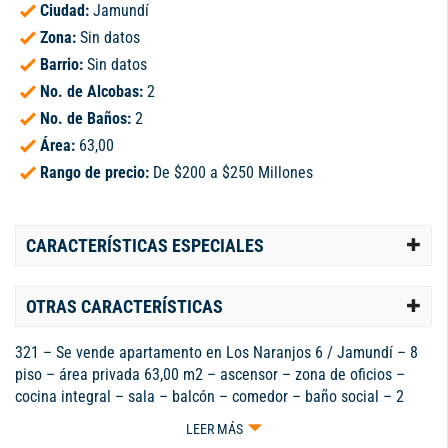
Ciudad:
Jamundí
Zona:
Sin datos
Barrio:
Sin datos
No. de Alcobas:
2
No. de Baños:
2
Área:
63,00
Rango de precio:
De $200 a $250 Millones
CARACTERÍSTICAS ESPECIALES
OTRAS CARACTERÍSTICAS
321 – Se vende apartamento en Los Naranjos 6 / Jamundí – 8
piso – área privada 63,00 m2 – ascensor – zona de oficios –
cocina integral – sala – balcón – comedor – baño social – 2
alcobas – alcoba principal con baño – estudio u otra alcoba –
LEER MÁS
parqueadero privado – administración $ 265.000 – valor $ 240