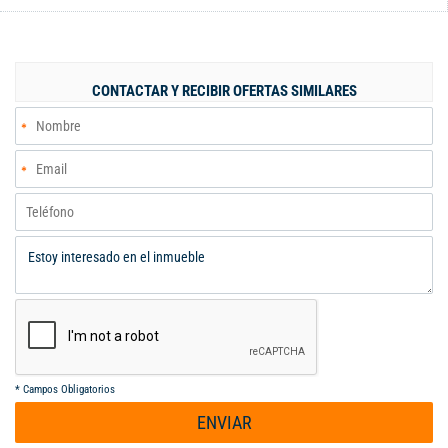
´000.000 – negociables. La unidad cuenta con salón social –
kiosko – juego de niños – cancha deportiva – piscina familiar –
parqueadero interno para visitantes.
CONTACTAR Y RECIBIR OFERTAS SIMILARES
*
Campos Obligatorios
ENVIAR