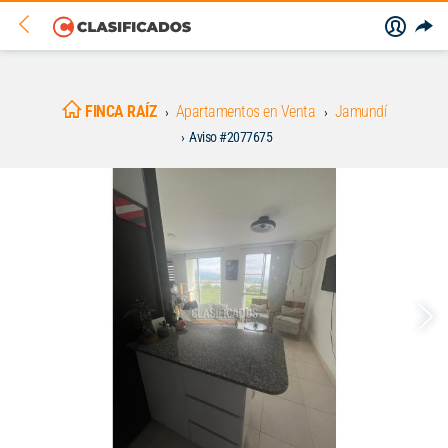
FINCA RAÍZ
Apartamentos en Venta
Jamundí
Aviso #2077675