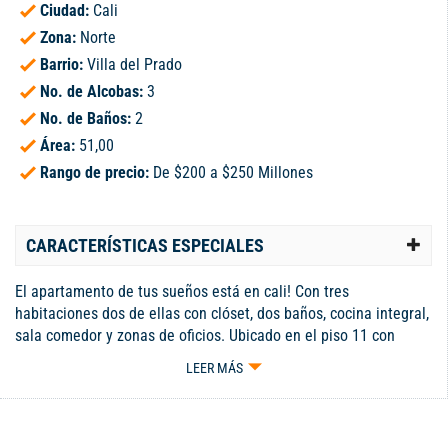
Ciudad:
Cali
Zona:
Norte
Barrio:
Villa del Prado
No. de Alcobas:
3
No. de Baños:
2
Área:
51,00
Rango de precio:
De $200 a $250 Millones
CARACTERÍSTICAS ESPECIALES
El apartamento de tus sueños está en cali! Con tres
habitaciones dos de ellas con clóset, dos baños, cocina integral,
sala comedor y zonas de oficios. Ubicado en el piso 11 con
excelente vista e iluminación, detrás del metro de la 70 y cerca
LEER MÁS
de dollacity, D1, panadería, restaurante. La unidad cuenta con
piscina de niños y adultos, salón social, parque infantil,
parqueadero comunitario. No esperes más para agendar tu cita.