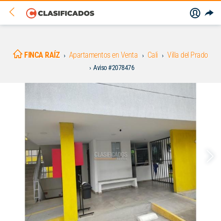
FINCA RAÍZ
Apartamentos en Venta
Cali
Villa del Prado
Aviso #2078476