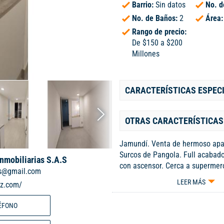
Barrio:
Sin datos
No. d
No. de Baños:
2
Área
Rango de precio:
De $150 a $200
Millones
CARACTERÍSTICAS ESPEC
OTRAS CARACTERÍSTICAS
Jamundí. Venta de hermoso ap
Surcos de Pangola. Full acabado
Inmobiliarias S.A.S
con ascensor. Cerca a supermer
s@gmail.com
deportivos, estación de gasolin
LEER MÁS
iz.com/
principales. A veinte minutos de 
hace estar cerca de Universidad
ÉFONO
de la zona. Consta de cocina int
horno empotrado. Zona de oficio