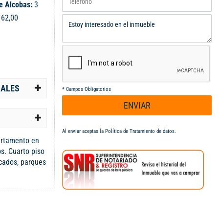
e Alcobas:
3
:
62,00
IALES
*
Campos Obligatorios
ENVIAR
Al enviar aceptas la
Política de Tratamiento de datos
.
artamento en
s. Cuarto piso
cados, parques
a y avenidas
Cali, lo cual lo
es y colegios
egral con
s, sala