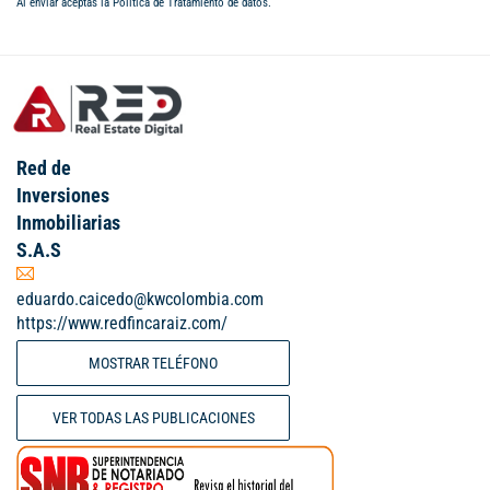
Al enviar aceptas la
Política de Tratamiento de datos
.
Red de
Inversiones
Inmobiliarias
S.A.S
eduardo.caicedo@kwcolombia.com
https://www.redfincaraiz.com/
MOSTRAR TELÉFONO
VER TODAS LAS PUBLICACIONES