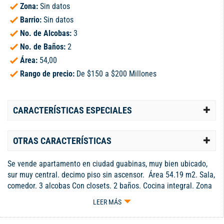
Zona:
Sin datos
Barrio:
Sin datos
No. de Alcobas:
3
No. de Baños:
2
Área:
54,00
Rango de precio:
De $150 a $200 Millones
CARACTERÍSTICAS ESPECIALES
OTRAS CARACTERÍSTICAS
Se vende apartamento en ciudad guabinas, muy bien ubicado,
sur muy central. decimo piso sin ascensor. Área 54.19 m2. Sala,
comedor. 3 alcobas Con closets. 2 baños. Cocina integral. Zona
de oficios con baño y habitación de servicio, Parqueadero
LEER MÁS
cubierto, muy privado, estrato 4. Admon $120.000 Unidad con
piscina, sauna, zonas comunes en excelente estado. Zona