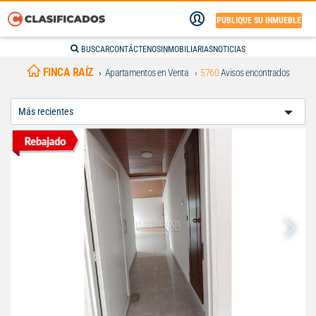
PUBLIQUE SU INMUEBLE
BUSCAR
CONTÁCTENOS
INMOBILIARIAS
NOTICIAS
FINCA RAÍZ
Apartamentos en Venta
5760
Avisos encontrados
Ordenar
Por: