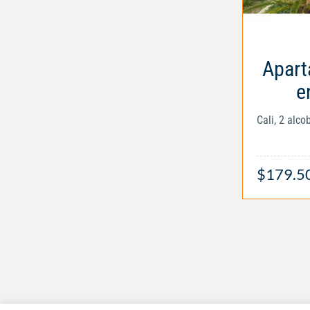
Apart
e
Cali, 2 alc
$179.5