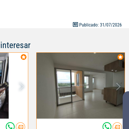
 Cerca a centro
cerca a
, D1 y Ara;
 y Nuestra
Publicado: 31/07/2026
versidad
a Avenida
interesar