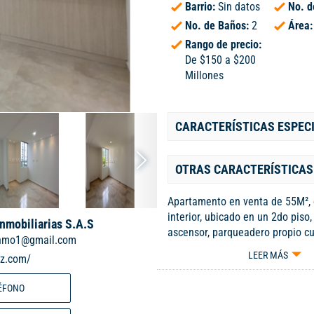
Barrio:
Sin datos
No. d
No. de Baños:
2
Área
Rango de precio:
De $150 a $200
Millones
CARACTERÍSTICAS ESPEC
OTRAS CARACTERÍSTICAS
Apartamento en venta de 55M², 
interior, ubicado en un 2do piso
Inmobiliarias S.A.S
ascensor, parqueadero propio cu
inmo1@gmail.com
de 2 habitaciones, 2 baños, sal
LEER MÁS
iz.com/
cocina integral y zona de lavand
piso cerámico en todas sus zona
ÉFONO
cuenta con zonas verdes, zona p
salón social, cancha de fútbol, p