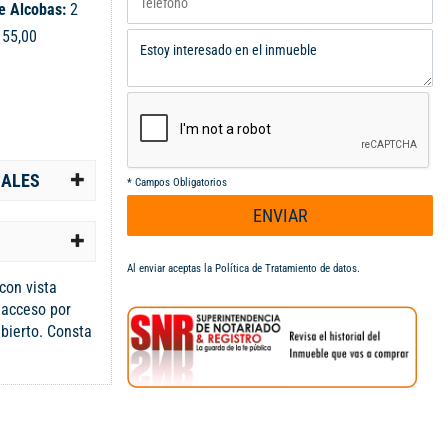
e Alcobas:
2
:
55,00
IALES
*
Campos Obligatorios
ENVIAR
Al enviar aceptas la
Política de Tratamiento de datos
.
con vista
, acceso por
bierto. Consta
a comedor,
ería. Tiene
s. El Conjunto
ara niños,
iscinas y