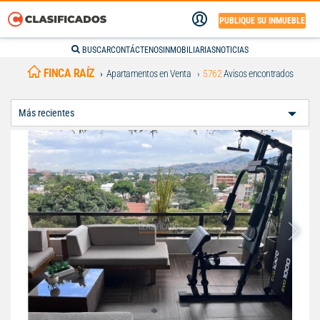
PUBLIQUE SU INMUEBLE
BUSCAR
CONTÁCTENOS
INMOBILIARIAS
NOTICIAS
FINCA RAÍZ
Apartamentos en Venta
5762
Avisos encontrados
Ordenar
Por: