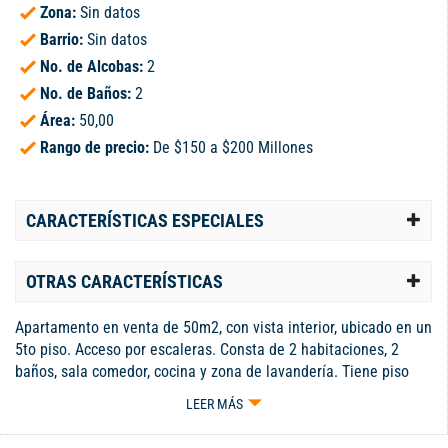
Zona:
Sin datos
Barrio:
Sin datos
No. de Alcobas:
2
No. de Baños:
2
Área:
50,00
Rango de precio:
De $150 a $200 Millones
CARACTERÍSTICAS ESPECIALES
OTRAS CARACTERÍSTICAS
Apartamento en venta de 50m2, con vista interior, ubicado en un
5to piso. Acceso por escaleras. Consta de 2 habitaciones, 2
baños, sala comedor, cocina y zona de lavandería. Tiene piso
cerámico en todas sus zonas. El conjunto cuenta con piscina,
LEER MÁS
salón social, parque infantil, zonas verdes y vigilancia privada
las 24 horas. Cerca a centro comercial Único, cerca a almacenes