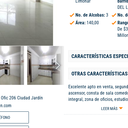
Limonar
barri
DEL 
No. de Alcobas:
3
No. d
Área:
140,00
Rango
De $3
Millo
CARACTERÍSTICAS ESPEC
OTRAS CARACTERÍSTICAS
Excelente apto en venta, segund
a
ascensor, consta de sala comedo
 Ofic 206 Ciudad Jardín
integral, zona de oficios, estudio
en.com
alcobas, 2 baños privados, pati
LEER MÁS
cubierto para 1 vehiculo, cuent
ÉFONO
buena ubicacion, cerca de vias p
centros comerciales y clínicas.