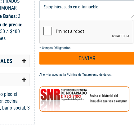
o:
PRADOS
LIMONAR
e Baños:
3
 de precio:
50 a $400
nes
*
Campos Obligatorios
ENVIAR
IALES
Al enviar aceptas la
Política de Tratamiento de datos
.
o piso si
r, cocina
, baño social, 3
o, parqueadero
a con muy
rincipales,