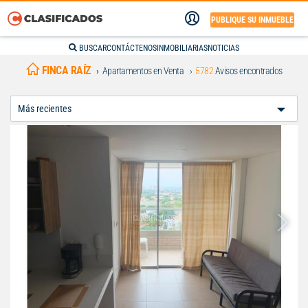
PUBLIQUE SU INMUEBLE
BUSCAR
CONTÁCTENOS
INMOBILIARIAS
NOTICIAS
FINCA RAÍZ
Apartamentos en Venta
5782
Avisos encontrados
Ordenar
Por: