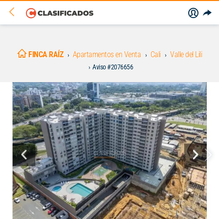
FINCA RAÍZ
Apartamentos en Venta
Cali
Valle del Lili
Aviso #2076656