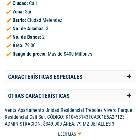
Ciudad:
Cali
Zona:
Sur
Barrio:
Ciudad Melendez
No. de Alcobas:
3
No. de Baños:
2
Área:
79,00
Rango de precio:
Más de $400 Millones
CARACTERÍSTICAS ESPECIALES
OTRAS CARACTERÍSTICAS
Venta Apartamento Unidad Residencial Treboles Vivero Parque
Residencial Cali Sur. CÓDIGO: K10453143TCA301E5A2P123
ADMINISTRACIÓN: $349.000 ÁREA: 79 M2 DETALLES 3
Habitaciones 2 Baños Parqueadero propio PRECIO DE VENTA
LEER MÁS
$452'000.000