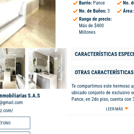
Barrio:
Pance
No. d
No. de Baños:
3
Área
Rango de precio:
Más de $400
Millones
CARACTERÍSTICAS ESPEC
OTRAS CARACTERÍSTICAS
Te compartimos este hermoso 
ubicado conjunto de exclusivo s
Inmobiliarias S.A.S
Pance, en 2do piso, cuenta con 
@gmail.com
todas con baño y baño de visitas
LEER MÁS
iz.com/
comedor, Sala de televisión, Coc
remodelada con diseñadora, Air
ÉFONO
acondicionado en todo el apto, 
gas, Cuarto de aseo, Depósito, 