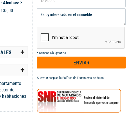
e Alcobas:
3
:
135,00
IALES
*
Campos Obligatorios
ENVIAR
Al enviar aceptas la
Política de Tratamiento de datos
.
apartamento
ector de
3 habitaciones
, Sala
ina
e
Calentador a
Dos