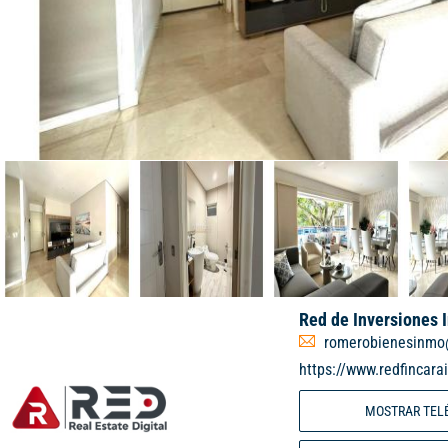
Red de Inversiones 
romerobienesinmo
https://www.redfincara
MOSTRAR TEL