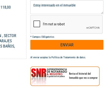
:
118,00
 , SECTOR
*
Campos Obligatorios
GARAJES
ENVIAR
ES BAÑOS,
AR, VALOR
S, PARA VERLO
Al enviar aceptas la
Política de Tratamiento de datos
.
0 97 01