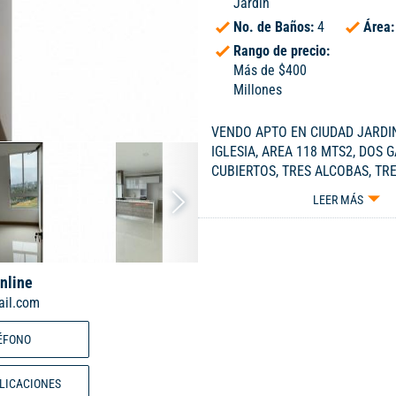
Jardín
No. de Baños:
4
Área
Rango de precio:
Más de $400
Millones
VENDO APTO EN CIUDAD JARDIN
IGLESIA, AREA 118 MTS2, DOS 
CUBIERTOS, TRES ALCOBAS, TR
BALCON AMPLIO, PARA ESTREN
LEER MÁS
VENTA 650' MILLONES DE PESO
ESCRIBIR AL WHATSAPP 317 37
nline
il.com
ÉFONO
BLICACIONES