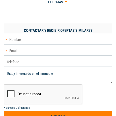
LEER MÁS
sala star de tv. 2 garajes independientes, 2 depósitos. Esquinero
sin vecinos, lindos acabados. Amplios espacios y un diseño
arquitectónico exclusivo, iluminación y ventilación natural que
proporcionar frescura. Ascensores 2 por piso, planta eléctrica
cobertura total. Recepción 24 horas Administración: $1.300.
CONTACTAR Y RECIBIR OFERTAS SIMILARES
000.oo Inversión: 920 Millones
*
Campos Obligatorios