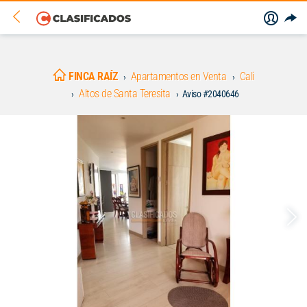
FINCA RAÍZ
Apartamentos en Venta
Cali
Altos de Santa Teresita
Aviso #2040646