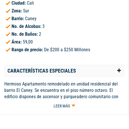
Ciudad:
Cali
Zona:
Sur
Barrio:
Caney
No. de Alcobas:
3
No. de Baños:
2
Área:
59,00
Rango de precio:
De $200 a $250 Millones
CARACTERÍSTICAS ESPECIALES
Hermoso Apartamento remodelado en unidad residencial del
barrio El Caney. Se encuentra en el piso número octavo. El
edificio dispones de ascensor y parqueadero comunitario con
asignación de un espacio por apartamento. El apto cuenta con
LEER MÁS
sala comedor y ventanal con espectacular vista, tres
habitaciones, la principal tiene baño y vestier. Las otras
habitaciones tienen closet, baño social, cocina integral abierta y
zona de lavado de ropa. La unidad residencial tiene dos