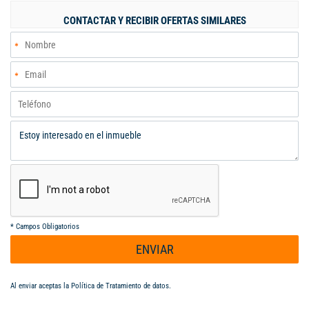
piscinas, zona de bronceo, gimnasio, zonas verdes con juegos
CONTACTAR Y RECIBIR OFERTAS SIMILARES
infantiles, salón social con aire acondicionado y terraza
solarium. El conjunto tiene una ubicación estratégica, con
excelentes vías de acceso, transporte público cercano, cerca a
supermercados, tiendas de variedades, restaurantes, parques,
centros comerciales y una estación principal de policía. No
esperes mas y contáctanos hoy mismo para conocer el hogar de
tus sueños!!
*
Campos Obligatorios
ENVIAR
Al enviar aceptas la
Política de Tratamiento de datos
.