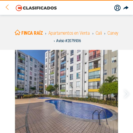
FINCA RAÍZ
Apartamentos en Venta
Cali
Caney
Aviso #2079936