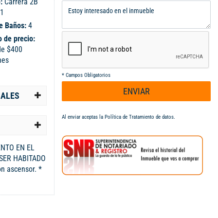
o:
Carrera 2B
11
e Baños:
4
 de precio:
de $400
nes
*
Campos Obligatorios
ENVIAR
IALES
Al enviar aceptas la
Política de Tratamiento de datos
.
NTO EN EL
SER HABITADO
n ascensor. *
raza con
ocina Integral
ones, la
vado *cuarto de