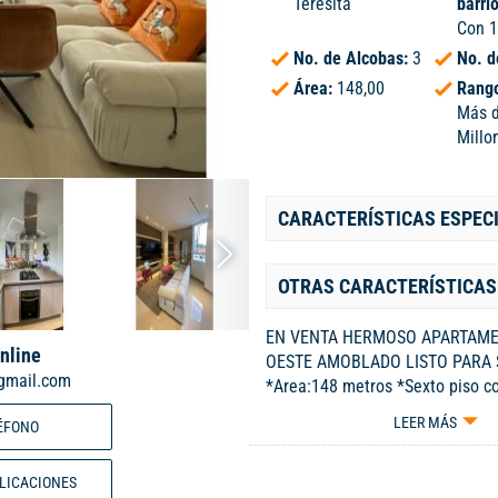
Teresita
barri
Con 
No. de Alcobas:
3
No. d
Área:
148,00
Rango
Más 
Millo
CARACTERÍSTICAS ESPEC
OTRAS CARACTERÍSTICAS
EN VENTA HERMOSO APARTAME
nline
OESTE AMOBLADO LISTO PARA 
gmail.com
*Area:148 metros *Sexto piso co
Amplia sala comedor * Gran ter
LEER MÁS
ÉFONO
maravillosa vista a la ciudad *C
abierta con campana *3 habitaci
BLICACIONES
principal con vestier y baño pri