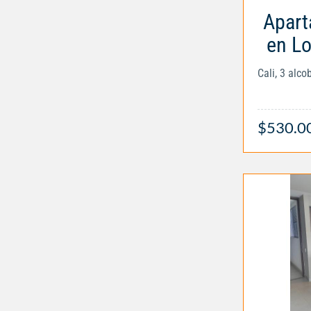
Apart
en L
Cali, 3 alc
$530.0