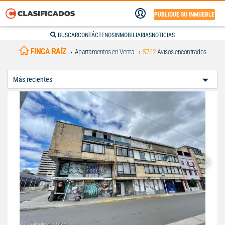
PUBLIQUE SU INMUEBLE
BUSCAR
CONTÁCTENOS
INMOBILIARIAS
NOTICIAS
FINCA RAÍZ
Apartamentos en Venta
5762
Avisos encontrados
Ordenar
Por: