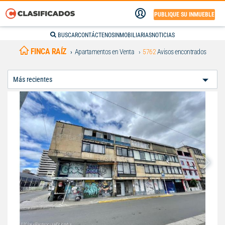
PUBLIQUE SU INMUEBLE
BUSCAR
CONTÁCTENOS
INMOBILIARIAS
NOTICIAS
FINCA RAÍZ
Apartamentos en Venta
5762
Avisos encontrados
Ordenar
Por: