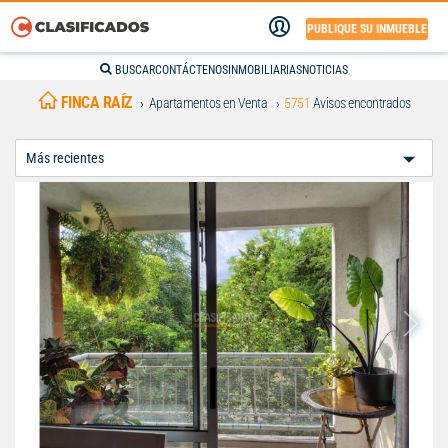
PUBLIQUE SU INMUEBLE
BUSCAR
CONTÁCTENOS
INMOBILIARIAS
NOTICIAS
FINCA RAÍZ
Apartamentos en Venta
5751
Avisos encontrados
Ordenar
Por: