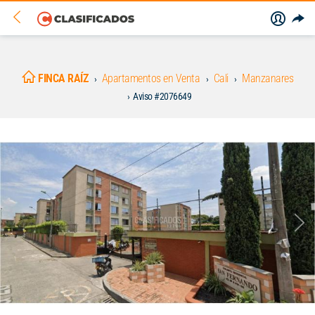
FINCA RAÍZ
Apartamentos en Venta
Cali
Manzanares
Aviso #2076649