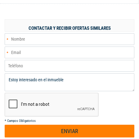
muy buena administración haciendo que tu estadía sea lo
mejor. El apartamento es 5 piso con acceso por gradas, cuenta
con 3 alcobas con closet, 2 baños completos, sala, comedor,
cocina, vista externa, iluminado, parqueadero propio, la unidad
CONTACTAR Y RECIBIR OFERTAS SIMILARES
ideal para una familia que se movilice en la zona y busque
espacios amplios, ¡programa tu cita hoy mismo!
*
Campos Obligatorios
ENVIAR