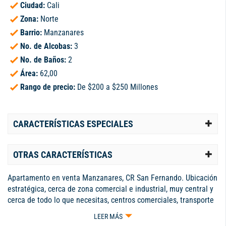
Ciudad:
Cali
Zona:
Norte
Barrio:
Manzanares
No. de Alcobas:
3
No. de Baños:
2
Área:
62,00
Rango de precio:
De $200 a $250 Millones
CARACTERÍSTICAS ESPECIALES
OTRAS CARACTERÍSTICAS
Apartamento en venta Manzanares, CR San Fernando. Ubicación
estratégica, cerca de zona comercial e industrial, muy central y
cerca de todo lo que necesitas, centros comerciales, transporte
público y empresas del sector La unidad cuenta con zonas
LEER MÁS
verdes, cancha de juegos, zona para niños, vigilancia 24/7 y una