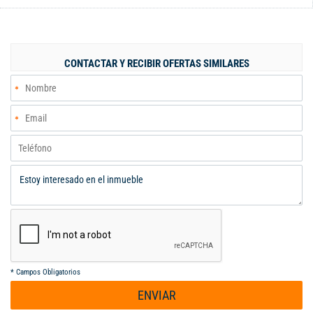
invita a la relajación y el disfrute. Además, su ubicación
privilegiada ofrece fácil acceso a servicios y entretenimiento.
Una oportunidad única para quienes buscan un hogar
sofisticado en un entorno vibrante. ¡Bienvenido a tu nuevo
CONTACTAR Y RECIBIR OFERTAS SIMILARES
hogar! Código interno: 122507
*
Campos Obligatorios
ENVIAR