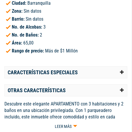
Ciudad:
Barranquilla
Zona:
Sin datos
Barrio:
Sin datos
No. de Alcobas:
3
No. de Baños:
2
Área:
65,00
Rango de precio:
Más de $1 Millón
CARACTERÍSTICAS ESPECIALES
OTRAS CARACTERÍSTICAS
Descubre este elegante APARTAMENTO con 3 habitaciones y 2
baños en una ubicación privilegiada. Con 1 parqueadero
incluido, este inmueble ofrece comodidad y estilo en cada
rincón. Con una distribución inteligente y amplios espacios, es
LEER MÁS
ideal para familias o parejas que buscan un hogar acogedor.