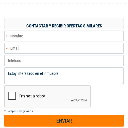
Disfruta de sus metros cuadrados undefined, perfectos para
crear el hogar de tus sueños. No pierdas la oportunidad de vivir
en este exclusivo lugar. ¡Contáctanos ahora para más
información! Lizleidy Sanchez Orozco - 3174306479. Código
CONTACTAR Y RECIBIR OFERTAS SIMILARES
interno: 122245
*
Campos Obligatorios
ENVIAR