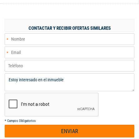
de agua, garantizando su confort todo el año. El conjunto
cerrado brinda vigilancia permanente, lo que asegura un
entorno tranquilo y seguro. Además, cuenta con áreas sociales
completas, gimnasio y espacios de coworking, ideales para
CONTACTAR Y RECIBIR OFERTAS SIMILARES
quienes buscan equilibrio entre trabajo y descanso. Para mayor
comodidad, la unidad dispone de un punto de carga para
vehículos eléctricos. La ubicación es inmejorable, con fácil
acceso a supermercados, centros comerciales y vías principales,
además de contar con servicio de transporte cercano. No pierda
la oportunidad !!!
*
Campos Obligatorios
ENVIAR