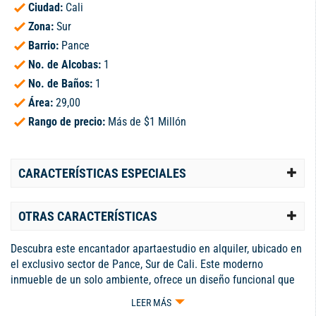
Ciudad:
Cali
Zona:
Sur
Barrio:
Pance
No. de Alcobas:
1
No. de Baños:
1
Área:
29,00
Rango de precio:
Más de $1 Millón
CARACTERÍSTICAS ESPECIALES
OTRAS CARACTERÍSTICAS
Descubra este encantador apartaestudio en alquiler, ubicado en
el exclusivo sector de Pance, Sur de Cali. Este moderno
inmueble de un solo ambiente, ofrece un diseño funcional que
maximiza el espacio, incluyendo una cocinasemi- integral y un
LEER MÁS
baño privado. Se entrega con aire acondicionado y calentador