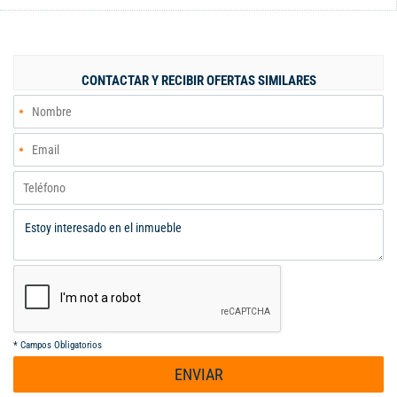
clóset, baño espacioso con excelentes acabados, zona de
oficios independiente y amplia con tendedero de ropa, además
de parqueadero para una moto; se encuentra en una muy buena
ubicación, con fácil acceso a transporte público, comercio y
CONTACTAR Y RECIBIR OFERTAS SIMILARES
servicios, e incluye servicios públicos y administración, lo que lo
convierte en una excelente opción para vivir con comodidad y
tranquilidad.
*
Campos Obligatorios
ENVIAR