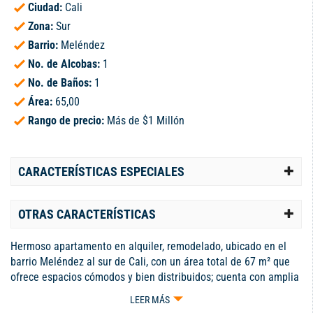
Ciudad:
Cali
Zona:
Sur
Barrio:
Meléndez
No. de Alcobas:
1
No. de Baños:
1
Área:
65,00
Rango de precio:
Más de $1 Millón
CARACTERÍSTICAS ESPECIALES
OTRAS CARACTERÍSTICAS
Hermoso apartamento en alquiler, remodelado, ubicado en el
barrio Meléndez al sur de Cali, con un área total de 67 m² que
ofrece espacios cómodos y bien distribuidos; cuenta con amplia
sala comedor con buena iluminación natural, cocina integral,
LEER MÁS
con barra en madera, una habitación principal amplia con