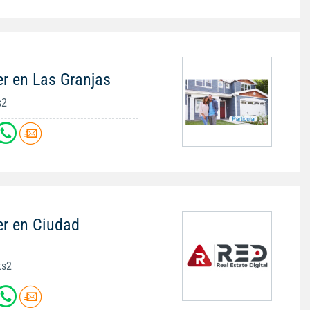
er en Las Granjas
s2
er en Ciudad
ts2