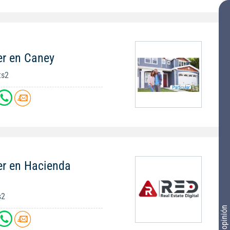
er en Caney
ts2
er en Hacienda
s2
Tu opinión