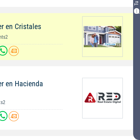
r en Cristales
mts2
er en Hacienda
ts2