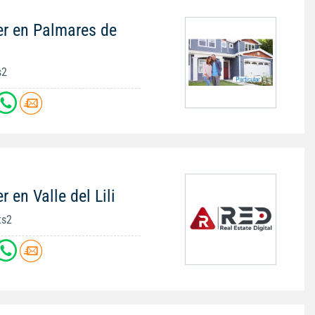
er en Palmares de
s2
 en Valle del Lili
ts2