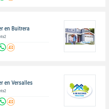
r en Buitrera
mts2
r en Versalles
mts2