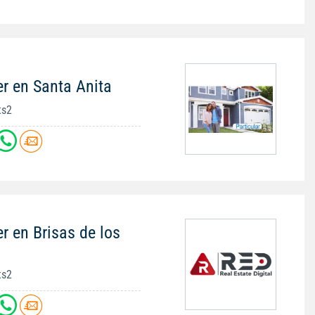
r en Santa Anita
ts2
r en Brisas de los
ts2