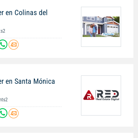
r en Colinas del
ts2
er en Santa Mónica
mts2