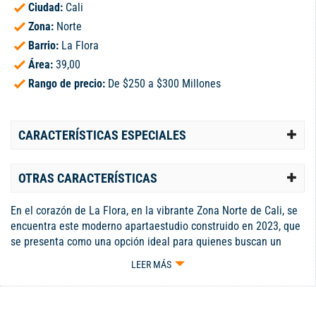
Ciudad:
Cali
Zona:
Norte
Barrio:
La Flora
Área:
39,00
Rango de precio:
De $250 a $300 Millones
CARACTERÍSTICAS ESPECIALES
OTRAS CARACTERÍSTICAS
En el corazón de La Flora, en la vibrante Zona Norte de Cali, se
encuentra este moderno apartaestudio construido en 2023, que
se presenta como una opción ideal para quienes buscan un
espacio funcional y cómodo. Este inmueble, ubicado en un
LEER MÁS
estrato 5, destaca por su diseño contemporáneo y su excelente
distribución, que permite maximizar cada metro cuadrado. Su
ubicación estratégica no solo garantiza un fácil acceso a las