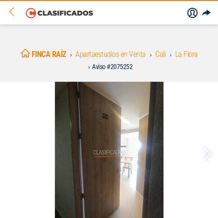
FINCA RAÍZ
Apartaestudios en Venta
Cali
La Flora
Aviso #2075252