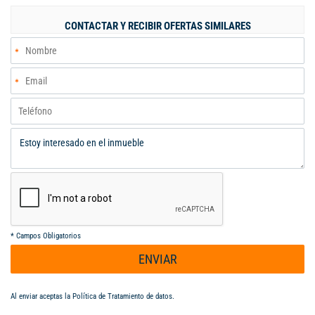
principales vías de la ciudad, sino que también ofrece cercanía
a una variedad de servicios y comercios, lo que lo convierte en
CONTACTAR Y RECIBIR OFERTAS SIMILARES
un punto de encuentro perfecto para la vida diaria. La Flora es
conocida por su ambiente tranquilo y su calidad de vida, lo que
añade un valor significativo a este apartaestudio, ideal tanto
para vivienda como para inversión. Imagina disfrutar de un
espacio que combina modernidad y confort, en un barrio que se
ha consolidado como uno de los más solicitados de Cali. Este
apartaestudio es más que un simple inmueble; es una
oportunidad para vivir en un entorno que promueve el bienestar
y la conveniencia. Código interno: V5312
*
Campos Obligatorios
ENVIAR
Al enviar aceptas la
Política de Tratamiento de datos
.