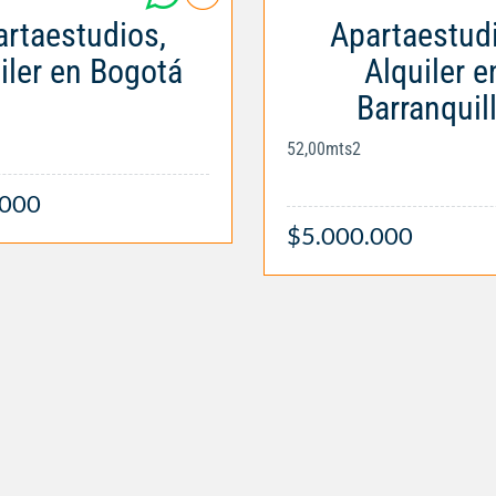
rtaestudios,
Apartaestud
iler en Bogotá
Alquiler e
Barranquil
52,00mts2
.000
$5.000.000