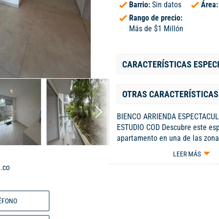
Barrio:
Sin datos
Área
Rango de precio:
Más de $1 Millón
CARACTERÍSTICAS ESPEC
OTRAS CARACTERÍSTICAS
BIENCO ARRIENDA ESPECTACUL
ESTUDIO COD Descubre este esp
apartamento en una de las zon
exclusivas de la ciudad, Con 1 h
LEER MÁS
principalcon su baño privado, 1 
.co
zona de ropas independiente, c
y un espectacular espacio de sa
adicional de un cuarto util y pa
ÉFONO
privado. Con 53 metros cuadrado
ha sido cuidadosamente diseñad