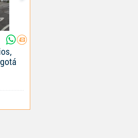
ios,
ogotá