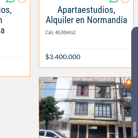
ios,
Apartaestudios,
n
Alquiler en Normandía
la
Cali, 40,00mts2
$3.400.000
Tu opinión