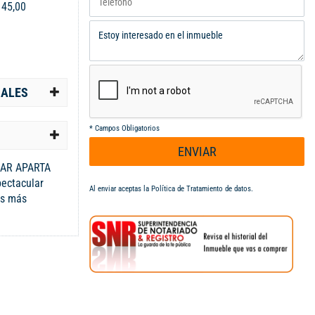
:
45,00
IALES
*
Campos Obligatorios
ENVIAR
AR APARTA
ectacular
Al enviar aceptas la
Política de Tratamiento de datos
.
as más
abitacion ,
baño social,
ocina equipada
la comedor,
rqueadero
s, cada rincón
o para brindar