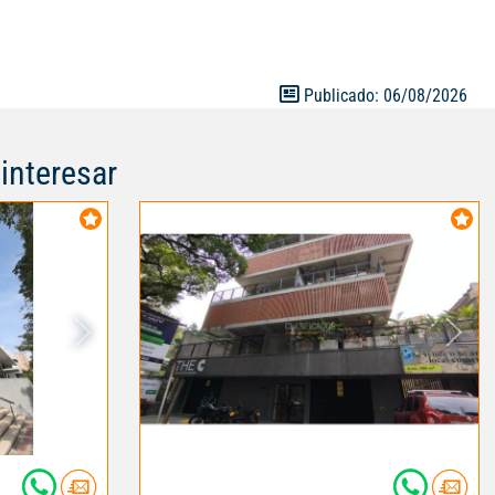
ueadero
e tu vehículo.
ir en este
quilidad y
Publicado: 06/08/2026
evo hogar!
MUNICATE AL
A126179
interesar