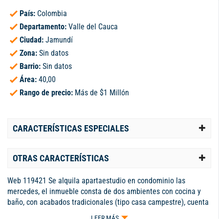
País:
Colombia
Departamento:
Valle del Cauca
Ciudad:
Jamundí
Zona:
Sin datos
Barrio:
Sin datos
Área:
40,00
Rango de precio:
Más de $1 Millón
CARACTERÍSTICAS ESPECIALES
OTRAS CARACTERÍSTICAS
Web 119421 Se alquila apartaestudio en condominio las
mercedes, el inmueble consta de dos ambientes con cocina y
baño, con acabados tradicionales (tipo casa campestre), cuenta
con espacio de parqueadero para 1 carro o moto en la parta
LEER MÁS