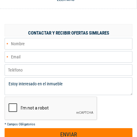
con fácil acceso por diferentes vías y facilidad de transporte.
Edificio con 25 unidades, ascensor y vigilancia 24 horas.
Parqueadero para visitantes. incluida administración en el
canon. Código interno: 119010295
CONTACTAR Y RECIBIR OFERTAS SIMILARES
*
Campos Obligatorios
ENVIAR