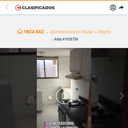
FINCA RAÍZ
Apartaestudios en Alquiler
Bogotá
Aviso #1653759