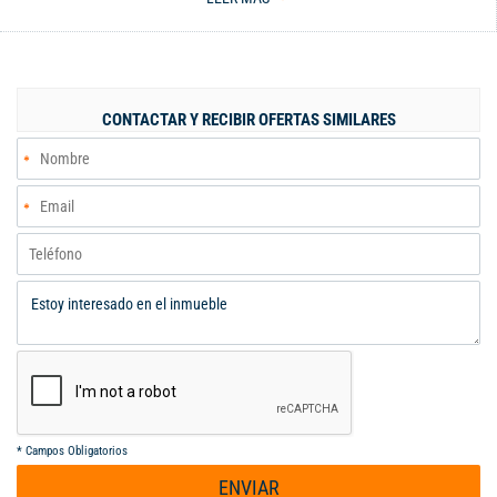
calentador de agua y circuito cerrado de seguridad. Los
servicios son por aparte. Parqueadero disponible para moto, no
hay parqueadero para carro. El edificio tiene una excelente
ubicación en el barrio Miraflores, muy cerca de la Uniminuto,
fáciles vías de acceso, transporte público cercano. ¡Contácteme,
CONTACTAR Y RECIBIR OFERTAS SIMILARES
será un placer atenderle!
*
Campos Obligatorios
ENVIAR