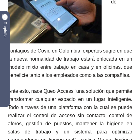
de
Tu opinión
contagios de Covid en Colombia, expertos sugieren que
la nueva normalidad de trabajo estará enfocada en un
modelo mixto entre trabajo en casa y en oficinas, que
beneficie tanto a los empleados como a las compañías.
Ante esto, nace
Queo
Access “una solución que permite
transformar cualquier espacio en un lugar inteligente.
Todo a través de una plataforma con la cual se puede
realizar el control de acceso sin contacto, control de
aforos, gestión de puestos, mantener la higiene en
salas de trabajo y un sistema para optimizar
parqueaderos en tiempo real”,
explica Mateo Jiménez