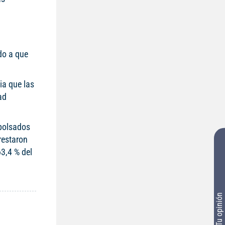
do a que
ia que las
ad
mbolsados
restaron
63,4 % del
Tu opinión