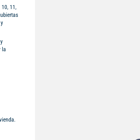
 10, 11,
cubiertas
 y
 y
 la
ivienda.