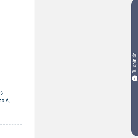
Tu opinión
.
as
po A,