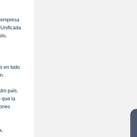
a empresa
 Unificada
bio,
as en todo
n.
tro país.
e que la
iones
a,