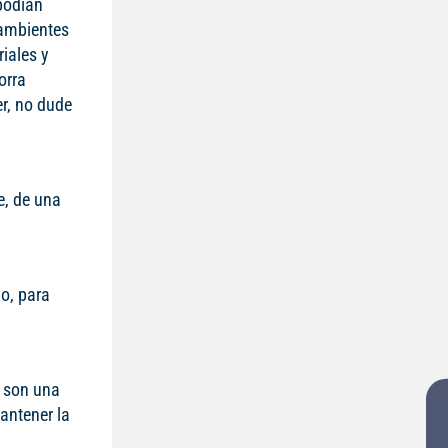
 podían
 ambientes
riales y
orra
r, no dude
e, de una
lo, para
s son una
antener la