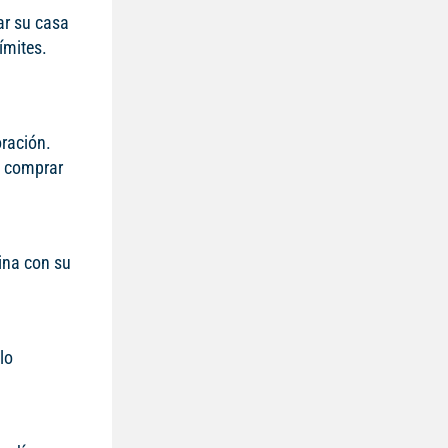
ar su casa
ímites.
oración.
a comprar
ina con su
lo