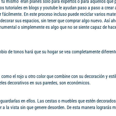
o tu mismo’ eran planes solo para expertos o para aquellos que
los tutoriales en blogs y youtube le ayudan paso a paso a crear
r fácilmente. En este proceso incluso puede reciclar varios mate
a decorar sus espacios, sin tener que comprar algo nuevo. Así ah
numental o simplemente es algo que no se siente capaz de hace
cambio de tonos hará que su hogar se vea completamente diferent
 como el rojo u otro color que combine con su decoración y esti
neles decorativos en sus paredes, son económicos.
y guardarlas en ellos. Las cestas o muebles que estén decorado
a la vista sin que genere desorden. De esta manera lograrás m