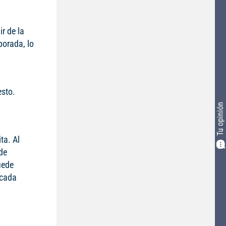
r de la
porada, lo
esto.
Tu opinión
ta. Al
de
uede
 cada