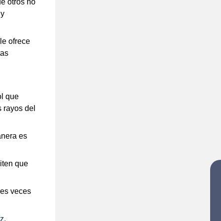
e otros no 
y 
e ofrece 
as 
l que 
rayos del 
nera es 
ten que 
es veces 
, 