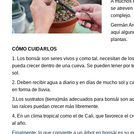
A muchos es
se atreven
complejo.
Germán Arel
aquí algun
plantas.
CÓMO CUIDARLOS
1. Los bonsái son seres vivos y como tal, necesitan de los
pueda crecer dentro de una cueva. Se pueden tener por t
sol.
2. Deben recibir agua a diario y en días de mucho sol y ca
en forma de lluvia.
3.Los sustratos (tierra)más adecuados para bonsái son a
las raíces puedan crecer más libremente.
4. En un clima tropical como el de Cali, que favorece el c
al año.
Finalmente, lo que convierte a un árbol en bonsái es su ent