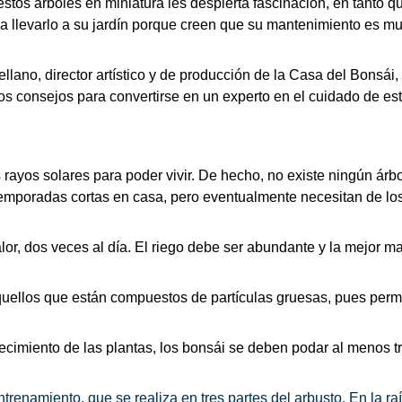
tos árboles en miniatura les despierta fascinación, en tanto qu
 a llevarlo a su jardín porque creen que su mantenimiento es mu
lano, director artístico y de producción de la Casa del Bonsái, l
os consejos para convertirse en un experto en el cuidado de est
 rayos solares para poder vivir. De hecho, no existe ningún árbo
emporadas cortas en casa, pero eventualmente necesitan de los 
lor, dos veces al día. El riego debe ser abundante y la mejor ma
quellos que están compuestos de partículas gruesas, pues permi
recimiento de las plantas, los bonsái se deben podar al menos tr
renamiento, que se realiza en tres partes del arbusto. En la raíz