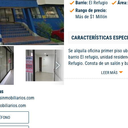
Barrio:
El Refugio
Área
Rango de precio:
Más de $1 Millón
CARACTERÍSTICAS ESPEC
Se alquila oficina primer piso u
barrio El refugio, unidad residen
Refugio. Consta de un salón y b
Área de: 15.45 M2. VALOR DEL
LEER MÁS
$1.100.000 incluida administrac
con parqueadero comunitario par
servicio de energía independient
as
acondicionado. Para más infor
inmobiliarios.com
comuníquese al PBX (602) 5532
biliarios.com
5019033 Código interno: A4637
ÉFONO