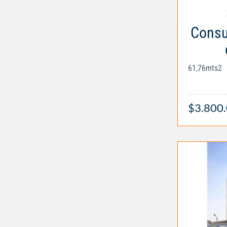
Consul
61,76mts2
$3.800