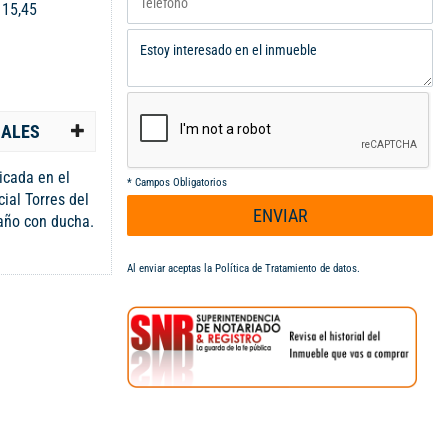
:
15,45
IALES
bicada en el
*
Campos Obligatorios
cial Torres del
ENVIAR
año con ducha.
 CANON:
ión. Cuenta
Al enviar aceptas la
Política de Tratamiento de datos
.
a visitantes,
e, sin aire
mación
727 o al 315
55