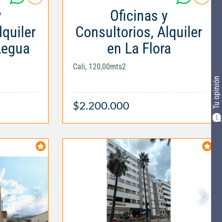
y
Oficinas y
lquiler
Consultorios, Alquiler
Legua
en La Flora
Cali, 120,00mts2
Tu opinión
$2.200.000