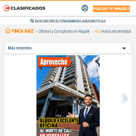
PUBLIQUE SU INMUEBLE
BUSCAR
CONTÁCTENOS
INMOBILIARIAS
NOTICIAS
FINCA RAÍZ
Oficinas y Consultorios en Alquiler
450
Avisos encontrados
Ordenar
Por: