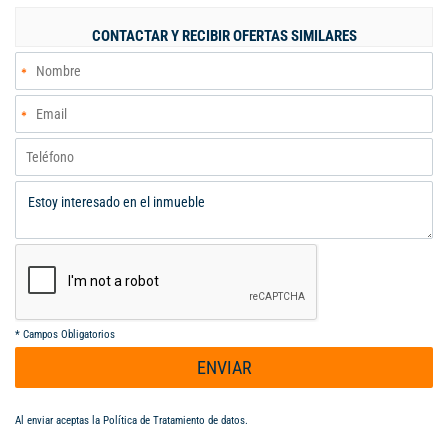
SIN MUEBLES en $4.5 mm MÁS ADM DE $760.000 MÁS IVA.
AMOBLADA: sólo las superficies de trabajo y unos muebles
CONTACTAR Y RECIBIR OFERTAS SIMILARES
específicos valor adicional de $ 950.000 más iva.
*
Campos Obligatorios
ENVIAR
Al enviar aceptas la
Política de Tratamiento de datos
.