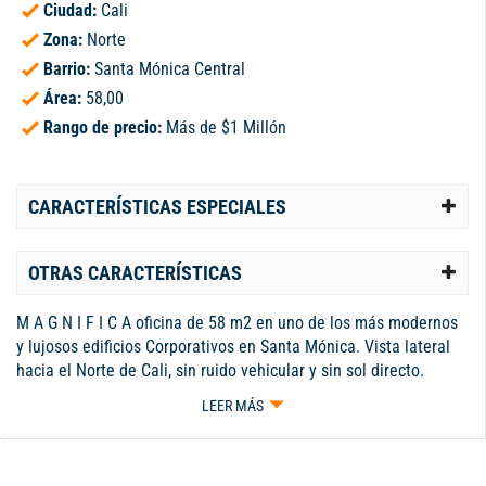
Ciudad:
Cali
Zona:
Norte
Barrio:
Santa Mónica Central
Área:
58,00
Rango de precio:
Más de $1 Millón
CARACTERÍSTICAS ESPECIALES
OTRAS CARACTERÍSTICAS
M A G N I F I C A oficina de 58 m2 en uno de los más modernos
y lujosos edificios Corporativos en Santa Mónica. Vista lateral
hacia el Norte de Cali, sin ruido vehicular y sin sol directo.
Parqueadero con duplicador (2 vehiculos) y 1 depósito grande.
LEER MÁS
El edificio ofrece car lobby, generoso auditorio, terraza
habilitada, zonas comunes amobladas, 4 ascensores, porteria y
vigilancia 24/7, parqueadero de visitantes internos. SE ALQUILA