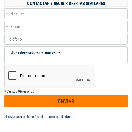
garantiza un entorno seguro y accesible, rodeado de
CONTACTAR Y RECIBIR OFERTAS SIMILARES
importantes vías de acceso, centros comerciales y servicios
complementarios. No solo disfrutará de una ubicación
estratégica, sino también de la posibilidad de atraer una
clientela diversa. Esta es una oportunidad única para invertir en
un espacio que refleja profesionalismo y estilo. Contáctenos
para conocer más sobre esta excelente opción.
*
Campos Obligatorios
ENVIAR
Al enviar aceptas la
Política de Tratamiento de datos
.