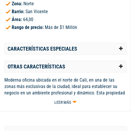
Zona:
Norte
Barrio:
San Vicente
Área:
64,00
Rango de precio:
Más de $1 Millón
CARACTERÍSTICAS ESPECIALES
OTRAS CARACTERÍSTICAS
Moderna oficina ubicada en el norte de Cali, en una de las
zonas más exclusivas de la ciudad, ideal para establecer su
negocio en un ambiente profesional y dinámico. Esta propiedad
cuenta con un diseño contemporáneo y funcional, con amplio
LEER MÁS
espacios que se adapta a diversas configuraciones. La oficina,
que tiene solo tres años de antigüedad, ofrece areas de trabajo
iluminadas y un ambiente que fomenta la productividad.
Además, el inmueble está situado en un estrato 6, lo que