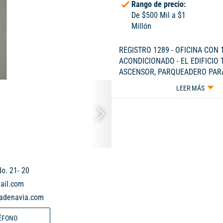
Rango de precio:
De $500 Mil a $1
Millón
REGISTRO 1289 - OFICINA CON 
ACONDICIONADO - EL EDIFICIO 
ASCENSOR, PARQUEADERO PARA
Y PORTERÍA 24 HORAS - CELULA
LEER MÁS
3229115.
o. 21- 20
ail.com
dadenavia.com
ÉFONO