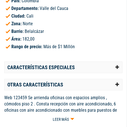
País:
Colombia
Departamento:
Valle del Cauca
Ciudad:
Cali
Zona:
Norte
Barrio:
Belalcázar
Área:
182,00
Rango de precio:
Más de $1 Millón
CARACTERÍSTICAS ESPECIALES
OTRAS CARACTERÍSTICAS
Web 123459 Se arrienda oficinas con espacios amplios ,
cómodos piso 2 . Consta recepción con aire acondicionado, 6
oficinas con aire acondicionado con muebles para puestos de
trabajo , sala de juntas con aire acondicionado, oficina principal
LEER MÁS
con aire acondicionado y baño privado, cocineta , baño social y