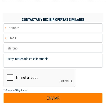
área de oficios. cuentan con luces led , cámaras de seguridad ,
puerta de seguridad con sensor de ingreso, equipada con
blackouts, persianas. La ubicación estratégica nos garantiza
conexion con principales vias como la Calle 25 y de la autopista
CONTACTAR Y RECIBIR OFERTAS SIMILARES
sur oriental. Cómodas vias. Fácil acceso a transporte publico.
Perfecto espacio para impulsar tu negocio Cod 123459 Código
interno: A123459
*
Campos Obligatorios
ENVIAR