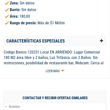
Zona:
Sin datos
Barrio:
Sin datos
Área:
180,00
Rango de precio:
Más de $1 Millón
CARACTERÍSTICAS ESPECIALES
Codigo Bienco 120251 Local EN ARRIENDO: Lugar Comercial
180 M2 área libre y 2 baños, Luz Trifásica, con 2 Baños. Sin
restricciones, posibilidad de restaurante bar, Webcam. Cerca al
centro Comercial Titan Plaza, puntos de acceso de servicio
LEER MÁS
público , la mejor opción para iniciar tu emprendimiento o
colocar una nueva sede para tu marca. Código interno: 120251
CONTACTAR Y RECIBIR OFERTAS SIMILARES