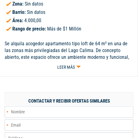
Zona:
Sin datos
Barrio:
Sin datos
Área:
4.000,00
Rango de precio:
Más de $1 Millón
Se alquila acogedor apartamento tipo loft de 64 m² en una de
las zonas más privilegiadas del Lago Calima. De concepto
abierto, este espacio ofrece un ambiente moderno y funcional,
ideal para descansar, o vivir rodeado de naturaleza. Cuenta con:
LEER MÁS
️ Cocina integral ️ Baño completo Vestier ️ Espacio multifuncional
adaptable. Perfecto para una o dos personas que buscan
comodidad, tranquilidad y una vista espectacular.
CONTACTAR Y RECIBIR OFERTAS SIMILARES