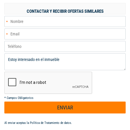
acesco, excelente iluminación y ventilación natural, altura libre
mínima 12,40 Mts. y 14 Mts. al centro, - Pisos trafico pesado
CONTACTAR Y RECIBIR OFERTAS SIMILARES
5000 PSI de 20 Cms. concreto MR 42 afinados, - 2 Muelles de
carga con 2 plataformas niveladoras mecánicas - 1 Puerta de
acceso para vehículos de carga, carga eléctrica 30 Kva, - Red
contra incendios, amplias vías internas. AABODEGAS S.A.S.
Expertos en inmuebles industriales y comerciales. Alfredo
Aldana B. Cel. 313 632 3987 - 304 985 0433.
aabodegas@gmail.co
*
Campos Obligatorios
ENVIAR
Al enviar aceptas la
Política de Tratamiento de datos
.