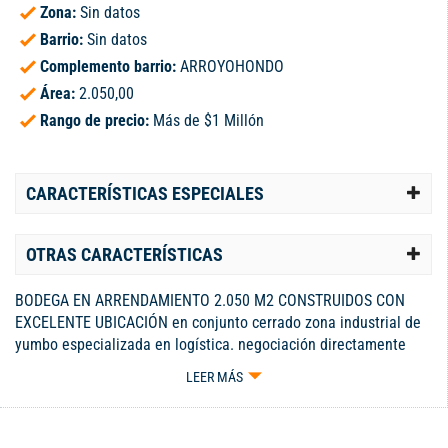
Zona:
Sin datos
Barrio:
Sin datos
Complemento barrio:
ARROYOHONDO
Área:
2.050,00
Rango de precio:
Más de $1 Millón
CARACTERÍSTICAS ESPECIALES
OTRAS CARACTERÍSTICAS
BODEGA EN ARRENDAMIENTO 2.050 M2 CONSTRUIDOS CON
EXCELENTE UBICACIÓN en conjunto cerrado zona industrial de
yumbo especializada en logística. negociación directamente
con PROPIETARIO altos estándares de calidad, primer nivel área
LEER MÁS
operativa 1.800 M2, 1 mezanines administrativos 200m2,
parqueaderos , dimensiones de bodega 25 mts. de largo por 81
mts de fondo, Cubierta estructura metálica con láminas de