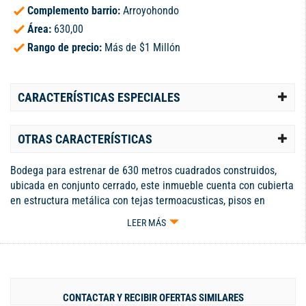
Complemento barrio:
Arroyohondo
Área:
630,00
Rango de precio:
Más de $1 Millón
CARACTERÍSTICAS ESPECIALES
OTRAS CARACTERÍSTICAS
Bodega para estrenar de 630 metros cuadrados construidos,
ubicada en conjunto cerrado, este inmueble cuenta con cubierta
en estructura metálica con tejas termoacusticas, pisos en
concreto afinado para trafico pesado con capacidad de 4.000
LEER MÁS
Psi, altura libre a la parte mas baja de 10 metros, puerta de
acceso para vehículos de carga pesada, transformador propio
con capacidad de 100 Kva, oficinas distribuidas en dos niveles,
amplia zona de parqueo en la zona externa. el conjunto cuenta
con portería 24 horas, circuito cerrado de Tv, amplias vías
CONTACTAR Y RECIBIR OFERTAS SIMILARES
internas. Informes: J2 Inmuebles 311 7322454 Juan José