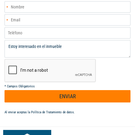
Ospina (El Especialista en Bodegas y Locales) contamos con el
mejor y mas variado inventario de bodegas del mercado (Cali,
Yumbo, Palmira, Buga, Buenaventura) pregunte por nuestros
sistema de Búsqueda selectiva sin costo alguno para nuestros
clientes (Ahorre Tiempo y Dinero)
*
Campos Obligatorios
ENVIAR
Al enviar aceptas la
Política de Tratamiento de datos
.