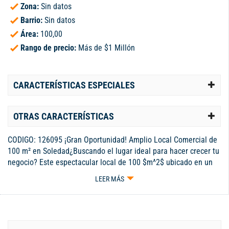
Zona:
Sin datos
Barrio:
Sin datos
Área:
100,00
Rango de precio:
Más de $1 Millón
CARACTERÍSTICAS ESPECIALES
OTRAS CARACTERÍSTICAS
CODIGO: 126095 ¡Gran Oportunidad! Amplio Local Comercial de
100 m² en Soledad¿Buscando el lugar ideal para hacer crecer tu
negocio? Este espectacular local de 100 $m^2$ ubicado en un
segundo piso es la oportunidad perfecta. Cuenta con un diseño
LEER MÁS
de planta abierta y un imponente frente totalmente en vidrio
(fachada flotante) que garantiza una visibilidad inigualable
desde la calle, inundando el espacio de excelente luz
natural.Área: 100 $m^2$ bien distribuidos.Ubicación: