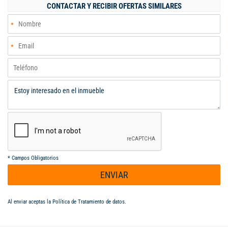
Estratégica zona comercial en Soledad, sobre vía principal con
CONTACTAR Y RECIBIR OFERTAS SIMILARES
alto flujo peatonal y vehicular (justo arriba de una concurrida
carnicería/minimarket).Características: Pisos en cerámica de
alto tráfico, techos en PVC con iluminación empotrada,
columnas estilizadas y un espacio versátil ideal para oficinas,
gimnasios, centros de estética, consultorios o call centers.
LLAMA YA:3186560724 Código interno: A126095
*
Campos Obligatorios
ENVIAR
Al enviar aceptas la
Política de Tratamiento de datos
.