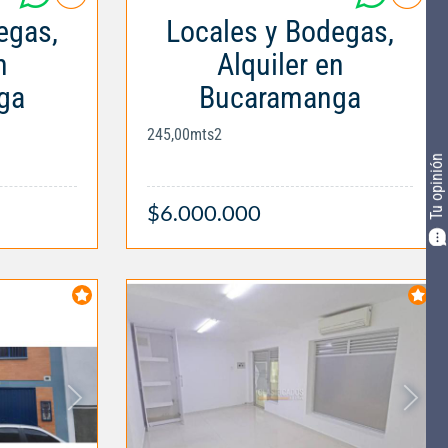
egas,
Locales y Bodegas,
n
Alquiler en
ga
Bucaramanga
245,00mts2
Tu opinión
$6.000.000