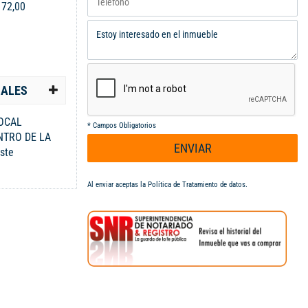
:
72,00
IALES
OCAL
*
Campos Obligatorios
NTRO DE LA
ENVIAR
ste
uenta con 72
to de deposito,
Al enviar aceptas la
Política de Tratamiento de datos
.
ocio. No
en este lugar
d y confort.
ar! PARA
ATE AL 318
447