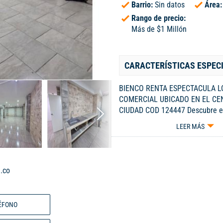
Barrio:
Sin datos
Área
Rango de precio:
Más de $1 Millón
CARACTERÍSTICAS ESPEC
BIENCO RENTA ESPECTACULA L
COMERCIAL UBICADO EN EL CE
CIUDAD COD 124447 Descubre e
espectacular local comercial, c
LEER MÁS
metros cuadrados, 2 baños, cuar
ideal para cualquier tipo de neg
pierdas la oportunidad de vivir 
único que te brindará tranquilida
.co
¡Haz de esta casa tu nuevo hog
MAYOR INFORMACION COMUNIC
670 1905. Código interno: A124
ÉFONO